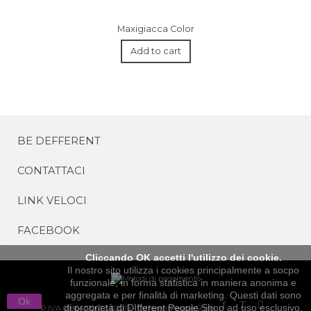
Maxigiacca Color
Add to cart
BE DEFFERENT
CONTATTACI
LINK VELOCI
FACEBOOK
Cliccando OK accetti l'utilizzo dei cookie.
Il nostro sito utilizza i cookies principalmente a socpo
funzionale, in forma statistica in maniera anonima e
aggregata e per finalità di marketing. Questi dati sono
Ok
di proprietà di DIfferent People Shop ad uso esclusivo.
P.IVA 01864170673 ©2019 - DifferentPeopleShop